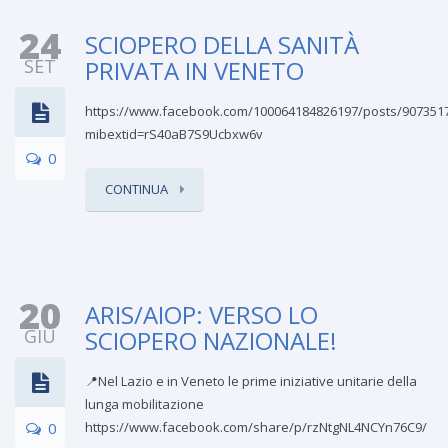
24
SCIOPERO DELLA SANITÀ
SET
PRIVATA IN VENETO
https://www.facebook.com/100064184826197/posts/907351
mibextid=rS40aB7S9Ucbxw6v
0
CONTINUA
20
ARIS/AIOP: VERSO LO
GIU
SCIOPERO NAZIONALE!
📍Nel Lazio e in Veneto le prime iniziative unitarie della
lunga mobilitazione
0
https://www.facebook.com/share/p/rzNtgNL4NCYn76C9/