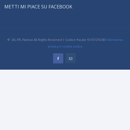
METTI MI PIACE SU FACEBOOK
© UIL FPL Padova All Rights Reserved | Codice fiscale 92137270283
Informativa
privacy e cookie policy