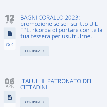
12
BAGNI CORALLO 2023:
APR
promozione se sei iscritto UIL
FPL, ricorda di portare con te la
tua tessera per usufruirne.
0
CONTINUA
06
ITALUIL IL PATRONATO DEI
APR
CITTADINI
CONTINUA