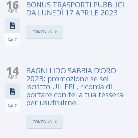
16
BONUS TRASPORTI PUBBLICI
APR
DA LUNEDÌ 17 APRILE 2023
CONTINUA
0
14
BAGNI LIDO SABBIA D’ORO
APR
2023: promozione se sei
iscritto UIL FPL, ricorda di
portare con te la tua tessera
per usufruirne.
0
CONTINUA