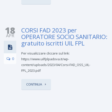
18
CORSI FAD 2023 per
APR
OPERATORE SOCIO SANITARIO:
gratuito iscritti UIL FPL
Per visualizzare cliccare sul link:
0
https://www.uilfplpadova.it/wp-
content/uploads/2023/04/Corsi-FAD_OSS_UIL-
FPL_2023.pdf
CONTINUA