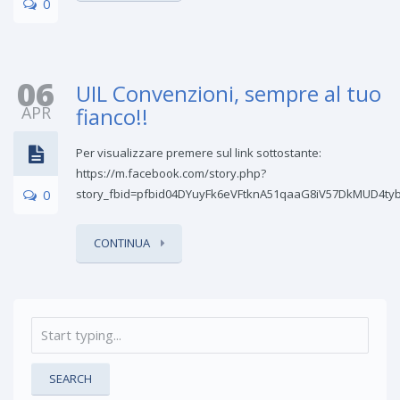
0
06
UIL Convenzioni, sempre al tuo
APR
fianco!!
Per visualizzare premere sul link sottostante:
https://m.facebook.com/story.php?
0
story_fbid=pfbid04DYuyFk6eVFtknA51qaaG8iV57DkMUD4ty
CONTINUA
SEARCH