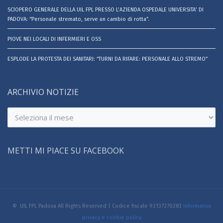
SCIOPERO GENERALE DELLA UIL FPL PRESSO L’AZIENDA OSPEDALE UNIVERSITA’ DI
PADOVA: “Personale stremato, serve un cambio di rotta”.
PIOVE NEI LOCALI DI INFERMIERI E OSS
ESPLODE LA PROTESTA DEI SANITARI: “TURNI DA RIFARE: PERSONALE ALLO STREMO”
ARCHIVIO NOTIZIE
Archivio
notizie
METTI MI PIACE SU FACEBOOK
© UIL FPL Padova All Rights Reserved | Codice fiscale 92137270283
Informativa
privacy e cookie policy