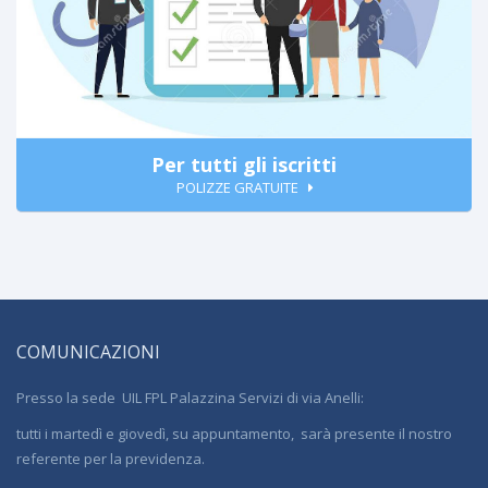
Per tutti gli iscritti
POLIZZE GRATUITE
COMUNICAZIONI
Presso la sede UIL FPL Palazzina Servizi di via Anelli:
tutti i martedì e giovedì, su appuntamento, sarà presente il nostro
referente per la previdenza.