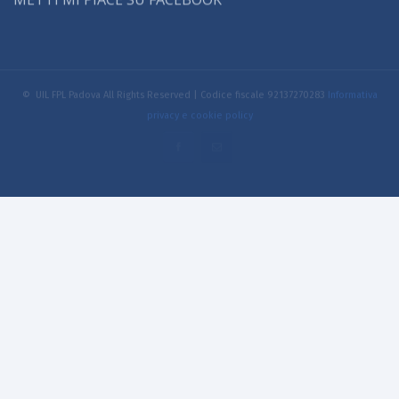
METTI MI PIACE SU FACEBOOK
© UIL FPL Padova All Rights Reserved | Codice fiscale 92137270283
Informativa
privacy e cookie policy