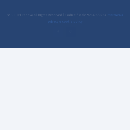
© UIL FPL Padova All Rights Reserved | Codice fiscale 92137270283
Informativa
privacy e cookie policy