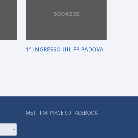
1° INGRESSO UIL FP PADOVA
METTI MI PIACE SU FACEBOOK