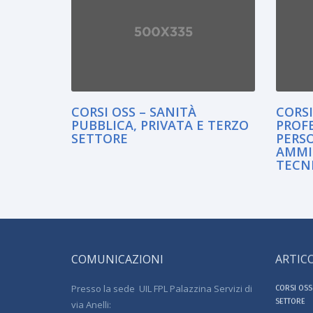
CORSI OSS – SANITÀ
CORS
PUBBLICA, PRIVATA E TERZO
PROF
SETTORE
PERS
AMMI
TECN
COMUNICAZIONI
ARTICO
Presso la sede UIL FPL Palazzina Servizi di
CORSI OSS 
SETTORE
via Anelli: