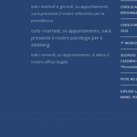
tutti i martedì e giovedì, su appuntamento,
CORSI DI 
sarà presente il nostro referente per la
PERSONALE
previdenza.
CORSI ECM
tutti i martedì, su appuntamento, sarà
2026
presente il nostro psicologo per il
1° INGRES
Mobbing.
tutti i venerdì, su appuntamento, è attivo il
SCIOPERO 
nostro ufficio legale.
L’AZIENDA 
“Personale
PIOVE NEI 
ESPLODE LA
RIFARE: P
© UIL FPL Padova All Rights Reserved | Codice fiscale 92137270283
Informativa privacy e cookie policy