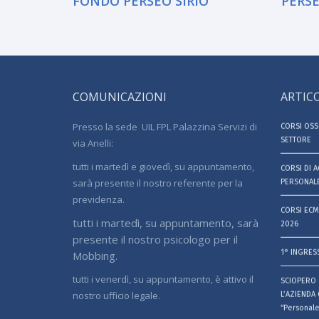
FONDO PERSEO SIRIO
PERSE
COMUNICAZIONI
ARTICO
Presso la sede UIL FPL Palazzina Servizi di
CORSI OSS 
SETTORE
via Anelli:
tutti i martedì e giovedì, su appuntamento,
CORSI DI 
sarà presente il nostro referente per la
PERSONALE
previdenza.
CORSI ECM
tutti i martedì, su appuntamento, sarà
2026
presente il nostro psicologo per il
1° INGRES
Mobbing.
tutti i venerdì, su appuntamento, è attivo il
SCIOPERO 
nostro ufficio legale.
L’AZIENDA 
“Personale