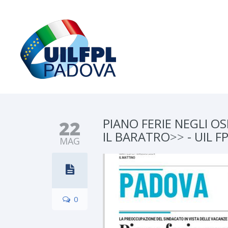
PIANO FERIE NEGLI OS
22
IL BARATRO˃˃ - UIL FP
MAG
0