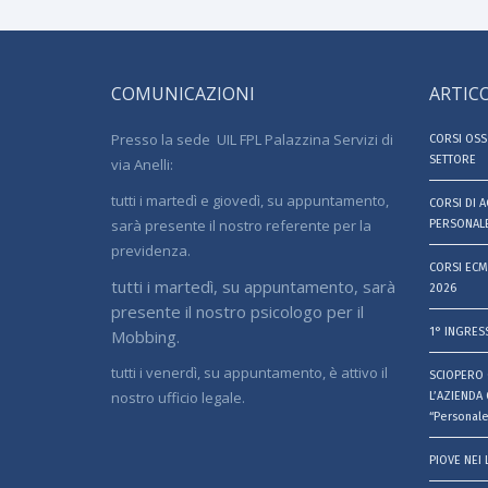
COMUNICAZIONI
ARTICO
Presso la sede UIL FPL Palazzina Servizi di
CORSI OSS 
SETTORE
via Anelli:
tutti i martedì e giovedì, su appuntamento,
CORSI DI 
sarà presente il nostro referente per la
PERSONALE
previdenza.
CORSI ECM
tutti i martedì, su appuntamento, sarà
2026
presente il nostro psicologo per il
1° INGRES
Mobbing.
tutti i venerdì, su appuntamento, è attivo il
SCIOPERO 
nostro ufficio legale.
L’AZIENDA 
“Personale
PIOVE NEI 