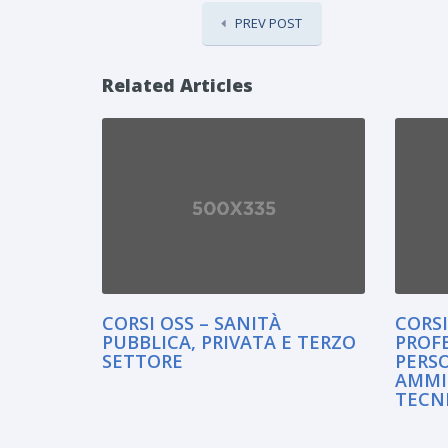
PREV POST
Related Articles
CORSI OSS – SANITÀ
CORS
PUBBLICA, PRIVATA E TERZO
PROF
SETTORE
PERS
AMMI
TECN