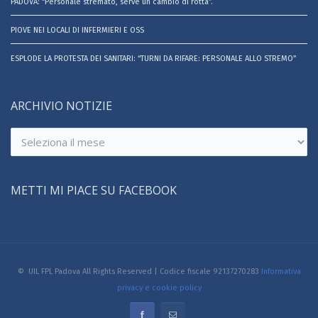
PADOVA: “Personale stremato, serve un cambio di rotta”.
PIOVE NEI LOCALI DI INFERMIERI E OSS
ESPLODE LA PROTESTA DEI SANITARI: “TURNI DA RIFARE: PERSONALE ALLO STREMO”
ARCHIVIO NOTIZIE
Archivio
notizie
METTI MI PIACE SU FACEBOOK
© UIL FPL Padova All Rights Reserved | Codice fiscale 92137270283
Informativa
privacy e cookie policy