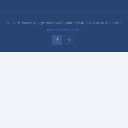
© UIL FPL Padova All Rights Reserved | Codice fiscale 92137270283
Informativa
privacy e cookie policy